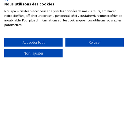
Nous utilisons des cookies
Nous pouvons les placer pour analyser les données de nos visiteurs, améliorer
notre site Web, afficher un contenu personnalisé et vous faire vivre une expérience
inoubliable. Pour plus d'informations sur les cookies que nous utilisons, ouvrez les
paramètres.
Pourquoi nous choisir pour déployer
votre ERP ?
Accepter tout
Refuser
Non, ajuster
Expertise métier