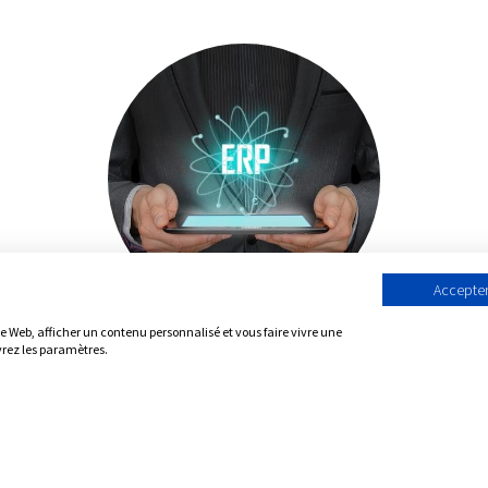
Accepter
te Web, afficher un contenu personnalisé et vous faire vivre une
vrez les paramètres.
Nous utilisons le Framework Open Source
Odoo, qui est un ERP puissant et modulaire,
offrant une intégration fluide des processus
métiers. Sa flexibilité et sa scalabilité en
font une solution fiable pour les entreprises