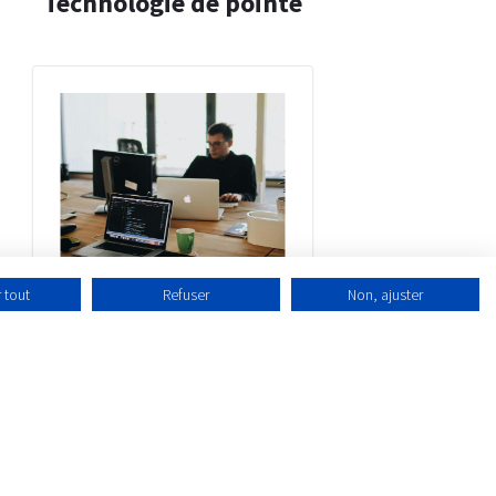
Technologie de pointe
 tout
Refuser
Non, ajuster
Vous utiliserez les dernières technologies,
telles que l'intelligence artificielle (IA),
l'apprentissage automatique (ML) et (cloud
computing. Ces outils vous aident à rester