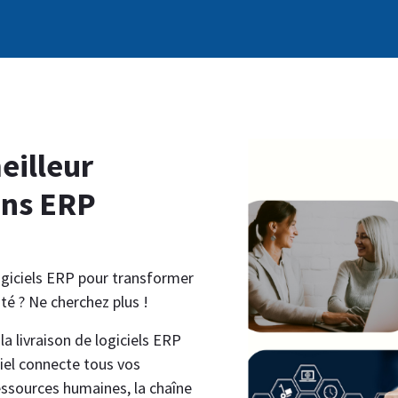
0
ifs
Contactez-nous
Rendez-vous
eilleur
ons ERP
ogiciels ERP pour transformer
té ? Ne cherchez plus !
a livraison de logiciels ERP
iel connecte tous vos
ressources humaines, la chaîne