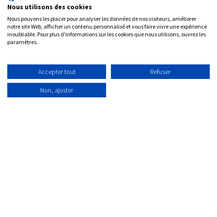
Nous utilisons des cookies
Nous pouvons les placer pour analyser les données de nos visiteurs, améliorer
notre site Web, afficher un contenu personnalisé et vous faire vivre une expérience
inoubliable. Pour plus d'informations sur les cookies que nous utilisons, ouvrez les
paramètres.
Pourquoi nous choisir pour déployer
votre ERP ?
Accepter tout
Refuser
Non, ajuster
Expertise métier