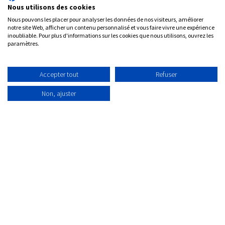
chacun de vos
Nous utilisons des cookies
Nous pouvons les placer pour analyser les données de nos visiteurs, améliorer
besoins
notre site Web, afficher un contenu personnalisé et vous faire vivre une expérience
inoubliable. Pour plus d'informations sur les cookies que nous utilisons, ouvrez les
paramètres.
Accepter tout
Refuser
✅
Optez pour un ERP puissant qui couvre toutes les
activités d'une PME,
Non, ajuster
✅ Des solutions sur mesure pour une gestion
parfaitement adaptée à vos exigences,
✅ Des applications dédiées pour optimiser la
gestion des indépendants.
Tester Odoo ERP
Planifier u​​​​​​​​​​ne démo