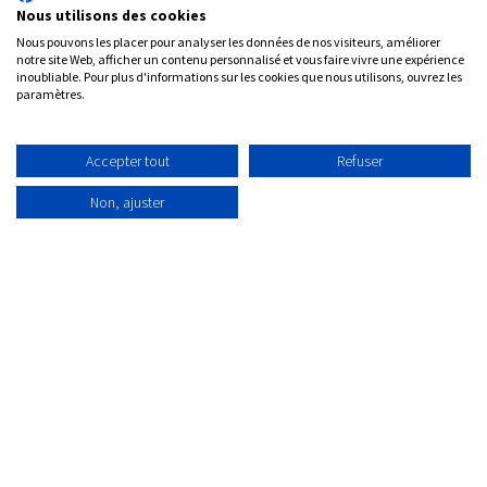
chacun de vos
Nous utilisons des cookies
Nous pouvons les placer pour analyser les données de nos visiteurs, améliorer
besoins
notre site Web, afficher un contenu personnalisé et vous faire vivre une expérience
inoubliable. Pour plus d'informations sur les cookies que nous utilisons, ouvrez les
paramètres.
Accepter tout
Refuser
✅
Optez pour un ERP puissant qui couvre toutes les
activités d'une PME,
Non, ajuster
✅ Des solutions sur mesure pour une gestion
parfaitement adaptée à vos exigences,
✅ Des applications dédiées pour optimiser la
gestion des indépendants.
Tester Odoo ERP
Planifier u​​​​​​​​​​ne démo