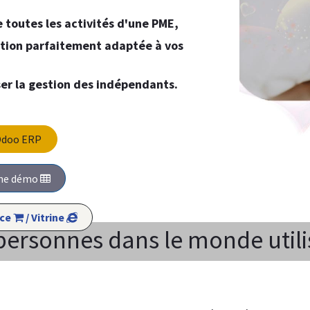
 toutes les activités d'une PME,
stion parfaitement adaptée à vos
er la gestion des indépendants.
Odoo ERP
​​​​​​ne démo
rce
/ ​​​​​​Vitrine
personnes dans le monde util