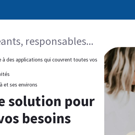
0
ifs
Contactez-nous
Rendez-vous
ants, responsables...
 à des applications qui couvrent toutes vos
vités
 et ses environs
 solution pour
vos besoins