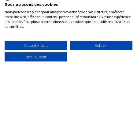
chacun de vos
Nous utilisons des cookies
Nous pouvons les placer pour analyser les données de nos visiteurs, améliorer
besoins
notre site Web, afficher un contenu personnalisé et vous faire vivre une expérience
inoubliable. Pour plus d'informations sur les cookies que nous utilisons, ouvrez les
paramètres.
Accepter tout
Refuser
✅
Optez pour un ERP puissant qui couvre toutes les
activités d'une PME,
Non, ajuster
✅ Des solutions sur mesure pour une gestion
parfaitement adaptée à vos exigences,
✅ Des applications dédiées pour optimiser la
gestion des indépendants.
Tester Odoo ERP
Planifier u​​​​​​​​​​ne démo