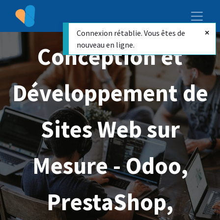
Connexion rétablie. Vous êtes de
nouveau en ligne.
Conception et
Développement de
Sites Web sur
Mesure - Odoo,
PrestaShop,