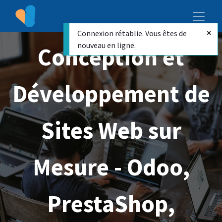
Connexion rétablie. Vous êtes de
nouveau en ligne.
Conception et
Développement de
Sites Web sur
Mesure - Odoo,
PrestaShop,