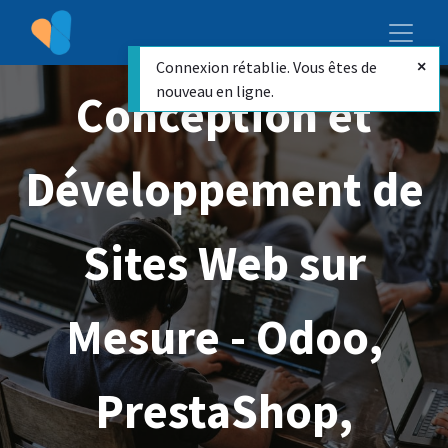
Connexion rétablie. Vous êtes de
nouveau en ligne.
Conception et
Développement de
Sites Web sur
Mesure - Odoo,
PrestaShop,