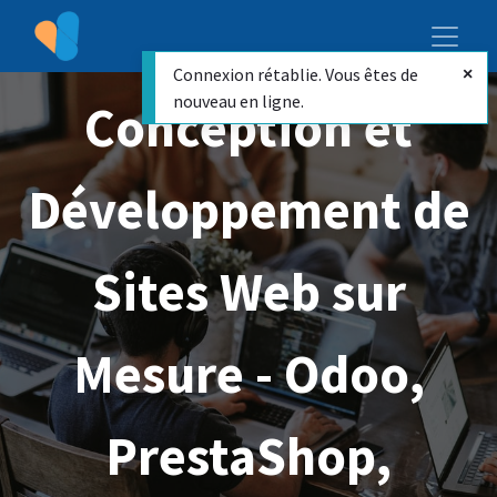
Connexion rétablie. Vous êtes de
nouveau en ligne.
Conception et
Développement de
Sites Web sur
Mesure - Odoo,
PrestaShop,