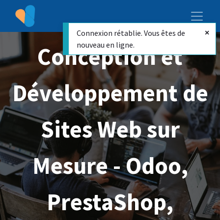
Connexion rétablie. Vous êtes de
nouveau en ligne.
Conception et
Développement de
Sites Web sur
Mesure - Odoo,
PrestaShop,