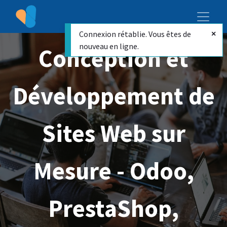
Connexion rétablie. Vous êtes de
nouveau en ligne.
Conception et
Développement de
Sites Web sur
Mesure - Odoo,
PrestaShop,