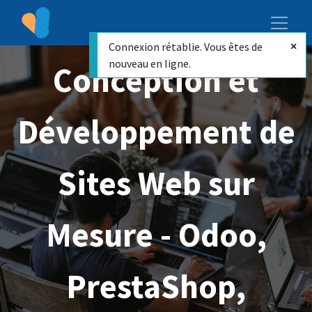
Connexion rétablie. Vous êtes de
nouveau en ligne.
Conception et
Développement de
Sites Web sur
Mesure - Odoo,
PrestaShop,